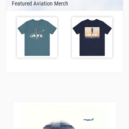
Featured Aviation Merch
EH153
EH154
EH155
EH156
EH157
EH158
EH159
EH161
EH163
EH164
EH165
EH250
EH251
EH252
EH253
EH255
EH256
EH257
EH258
EH605
EH606
EH608
EH609
EH610
EH611