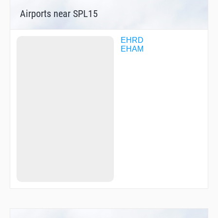
EH021
Airports near SPL15
EH023
EH025
EH026
EH028
EHRD
EH029
EHAM
EH030
EH032
EH033
EH034
EH036
EH037
EH039
EH040
EH041
EH044
EH046
EH047
EH048
EH049
EH051
EH053
EH055
EH056
EH057