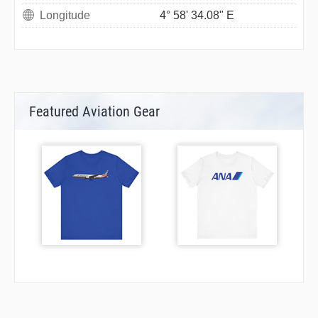
Longitude
4° 58' 34.08" E
Featured Aviation Gear