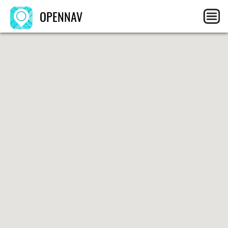
OPENNAV