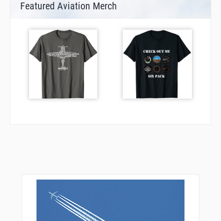
Featured Aviation Merch
EH611
EH616
EH621
EH622
EH625
EH626
EH630
EH637
EH639
EH640
EH642
EH644
EH645
EH646
EH647
EH648
EH649
EH650
EH651
EH652
EH654
EH655
EH656
EH660
EH661