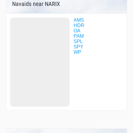
Navaids near NARIX
EH081
EH082
EH084
EH085
AMS
EH086
HDR
EH087
OA
EH088
PAM
EH094
SPL
EH400
SPY
EH401
WP
EH402
EH403
EH404
EH405
EH406
EH407
EH408
EH409
EH410
EH600
EH601
EH602
EH604
EH607
EH608